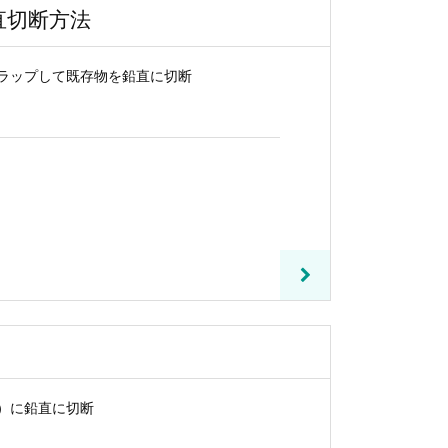
直切断方法
ラップして既存物を鉛直に切断
り）に鉛直に切断