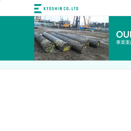
toggle
navigation
OU
事業案