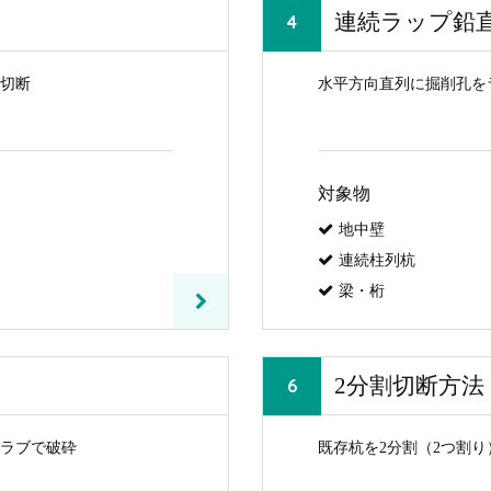
連続ラップ鉛
切断
水平方向直列に掘削孔を
対象物
地中壁
連続柱列杭
梁・桁
2分割切断方法
ラブで破砕
既存杭を2分割（2つ割