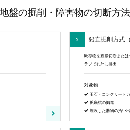
地盤の掘削・障害物の切断方
鉛直掘削方式
既存物を直接切断または
ラブで孔外に排出
対象物
玉石・コンクリート
拡底杭の掘進
埋没した器物の拾い